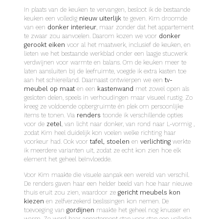
In plaats van de keuken te vervangen, besloot ik de bestaande
keuken een volledig
nieuw uiterlijk
te geven. Kim droomde
van een
donker interieur
, maar zonder dat het appartement
te zwaar zou aanvoelen. Daarom kozen we voor
donker
gerookt eiken
voor al het maatwerk, inclusief de keuken, en
lieten we het bestaande werkblad onder een laagje stucwerk
verdwijnen voor warmte en balans. Om de keuken meer te
laten aansluiten bij de leefruimte, voegde ik extra kasten toe
aan het schiereiland. Daarnaast ontwierpen we een
tv-
meubel op maat
en een
kastenwand
met zowel open als
gesloten delen, speels in verhoudingen maar visueel rustig. Zo
kreeg ze voldoende opbergruimte én plek om persoonlijke
items te tonen. Via
renders
toonde ik verschillende opties
voor de
zetel
, van licht naar donker, van rond naar L-vormig ,
zodat Kim heel duidelijk kon voelen welke richting haar
voorkeur had. Ook voor
tafel, stoelen
en
verlichting
werkte
ik meerdere varianten uit, zodat ze echt kon zien hoe elk
element het geheel beïnvloedde.
Voor Kim maakte die visuele aanpak een wereld van verschil.
De renders gaven haar een helder beeld van hoe haar nieuwe
thuis eruit zou zien, waardoor ze
gericht meubels kon
kiezen
en zelfverzekerd beslissingen kon nemen. De
toevoeging van
gordijnen
maakte het geheel nog knusser en
warm. Zo werd haar appartement stap voor stap een volledig