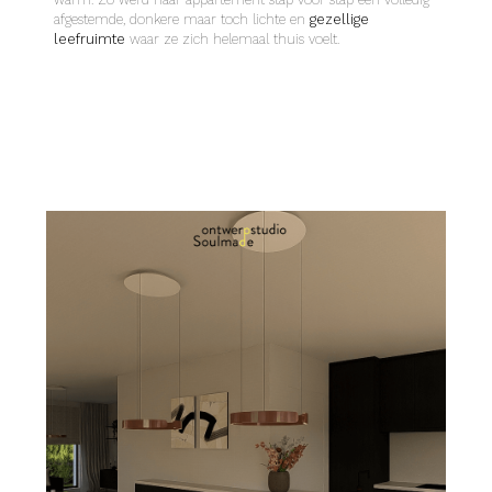
afgestemde, donkere maar toch lichte en
gezellige
leefruimte
waar ze zich helemaal thuis voelt.