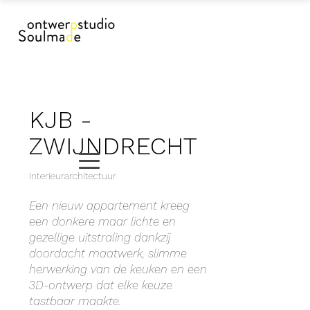
KJB -
ZWIJNDRECHT
Interieurarchitectuur
Een nieuw appartement kreeg
een donkere maar lichte en
gezellige uitstraling dankzij
doordacht maatwerk, slimme
herwerking van de keuken en een
3D-ontwerp dat elke keuze
tastbaar maakte.