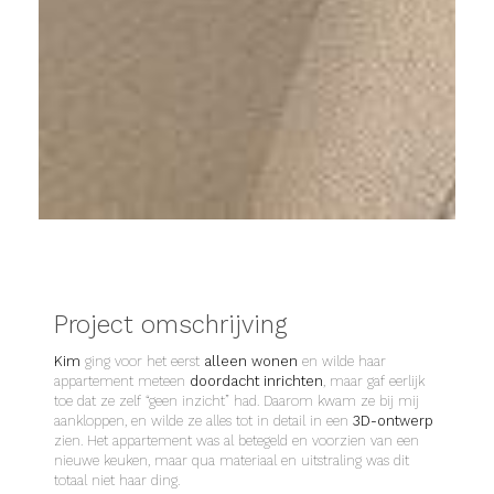
Project omschrijving
Kim
ging voor het eerst
alleen wonen
en wilde haar
appartement meteen
doordacht inrichten
, maar gaf eerlijk
toe dat ze zelf “geen inzicht” had. Daarom kwam ze bij mij
aankloppen, en wilde ze alles tot in detail in een
3D-ontwerp
zien. Het appartement was al betegeld en voorzien van een
nieuwe keuken, maar qua materiaal en uitstraling was dit
totaal niet haar ding.